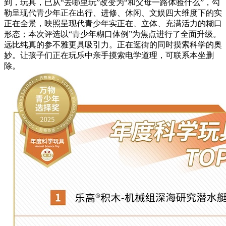
到，玩具，已从“去哪里玩”改变为“和父母一路体验什么”，勾
勒呈现代青少年正在出行、进修、休闲、文娱四大维度下的实
正在全景，映照呈现代青少年实正在、立体、充满活力的糊口
形态；本次评选以“青少年糊口体例”为焦点进行了全面升级。
远比纯真的参不雅更具吸引力。正在逛街的同时摸索科学的奥
妙。让孩子们正在玩乐中亲手摸索电学道理，可联系本坐删
除。