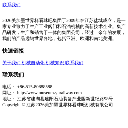
联系我们
2026美加墨世界杯看球吧集团于2009年在江苏盐城成立，是一
家专业致力于生产工业阀门和石油机械的高新技术企业。集产
品研发，生产和销售于一体的集团公司，经过十余年的发展，
我们的产品远销世界各地，包括亚洲、欧洲和南北美洲。
快速链接
关于我们
机械自动化
机械知识
联系我们
联系我们
电话：
+86-515-80688588
网址：
http://www.museum-ynrailway.com
地址：
江苏省建湖县建阳石油装备产业园新世纪路98号
Copyright © 江苏2026美加墨世界杯看球吧机械有限公司