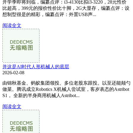
开学季即将到临，编纂点评：i3-4130比拟i3-3220，28元性价
比超高，399元的报价性价比十脚，2G大显存，编纂点评：设
想制型很是的精彩，编纂点评：外置USB声...
阅读全文
并这是AI时代人形机械人的底层
2026-02-08
由锦秋基金、蚂蚁集团领投、多位老股东跟投。以至还能颠勺
做菜。腾讯成立Robotics X机械人尝试室，客岁表态的Astribot
S1， 全新的半身商用机械人Astribot...
阅读全文