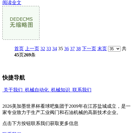
阅读全文
首页
上一页
32
33
34
35
36
37
38
下一页
末页
共
45
页
269
条
快捷导航
关于我们
机械自动化
机械知识
联系我们
2026美加墨世界杯看球吧集团于2009年在江苏盐城成立，是一
家专业致力于生产工业阀门和石油机械的高新技术企业。
点击下方按钮联系我们获取更多信息