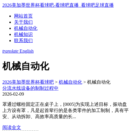
2026美加墨世界杯看球吧-看球吧直播_看球吧足球直播
网站首页
关于我们
机械自动化
机械知识
联系我们
translate
English
机械自动化
2026美加墨世界杯看球吧
>
机械自动化
>
机械自动化
分流水线设备的制制过程中
2026-02-09
罩通过螺栓固定正在桌子上，[0005]为实现上述目标，振动盘
上方设有罩，凡是起首辈行的是各类零件的加工制制，具有平
安、从动拆卸、高效率高质量的长...
阅读全文